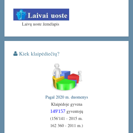
Laivų uoste žemėlapis
Kiek klaipėdiečių?
Pagal 2020 m. duomenys
Klaipėdoje gyvena
gyventojų
149'157
(156'141 - 2015 m.
162 360 - 2011 m.)