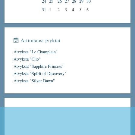
24
25
26
27
28
29
30
31
1
2
3
4
5
6
Artimiausi įvykiai
Atvyksta "Le Champlain"
Atvyksta "Clio"
Atvyksta "Sapphire Princess"
Atvyksta "Spirit of Discovery"
Atvyksta "Silver Dawn"