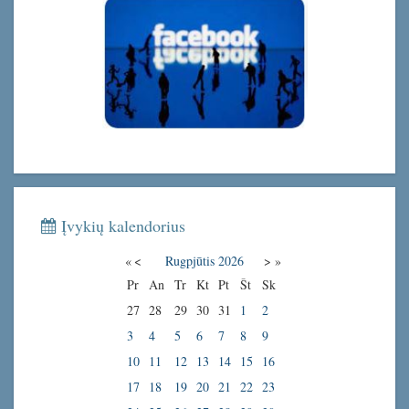
Įvykių kalendorius
«
<
Rugpjūtis
2026
>
»
Pr
An
Tr
Kt
Pt
Št
Sk
27
28
29
30
31
1
2
3
4
5
6
7
8
9
10
11
12
13
14
15
16
17
18
19
20
21
22
23