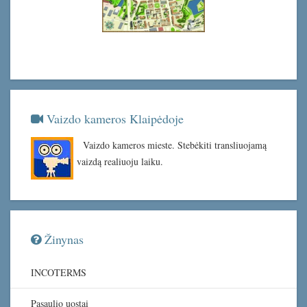
Vaizdo kameros Klaipėdoje
Vaizdo kameros mieste. Stebėkiti transliuojamą
vaizdą realiuoju laiku.
Žinynas
INCOTERMS
Pasaulio uostai