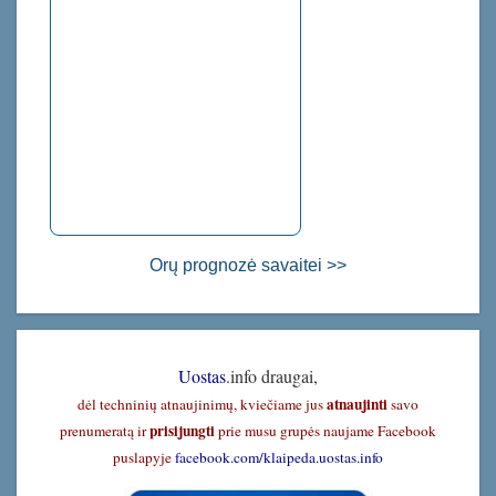
Orų prognozė savaitei >>
Uostas
.info draugai,
atnaujinti
dėl techninių atnaujinimų, kviečiame jus
savo
prisijungti
prenumeratą ir
prie musu grupės naujame Facebook
puslapyje
facebook.com/klaipeda.uostas.info