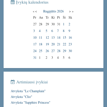
Įvykių kalendorius
«
<
Rugpjūtis
2026
>
»
Pr
An
Tr
Kt
Pt
Št
Sk
27
28
29
30
31
1
2
3
4
5
6
7
8
9
10
11
12
13
14
15
16
17
18
19
20
21
22
23
24
25
26
27
28
29
30
31
1
2
3
4
5
6
Artimiausi įvykiai
Atvyksta "Le Champlain"
Atvyksta "Clio"
Atvyksta "Sapphire Princess"