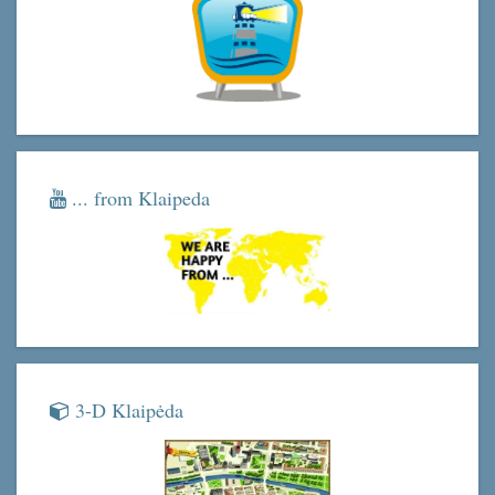
... from Klaipeda
3-D Klaipėda