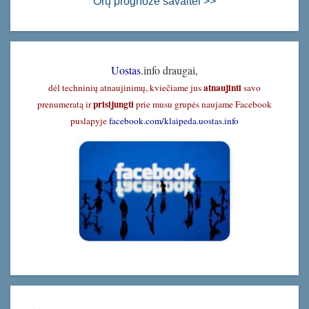
Orų prognozė savaitei >>
Uostas
.info draugai,
atnaujinti
dėl techninių atnaujinimų, kviečiame jus
savo
prisijungti
prenumeratą ir
prie musu grupės naujame Facebook
puslapyje
facebook.com/klaipeda.uostas.info