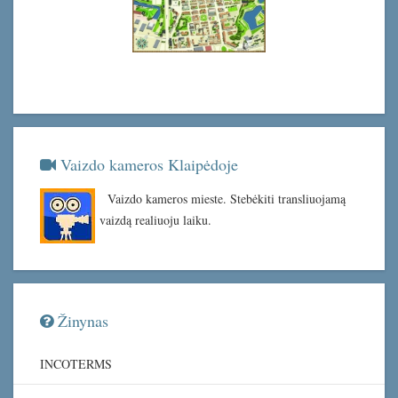
Vaizdo kameros Klaipėdoje
Vaizdo kameros mieste. Stebėkiti transliuojamą
vaizdą realiuoju laiku.
Žinynas
INCOTERMS