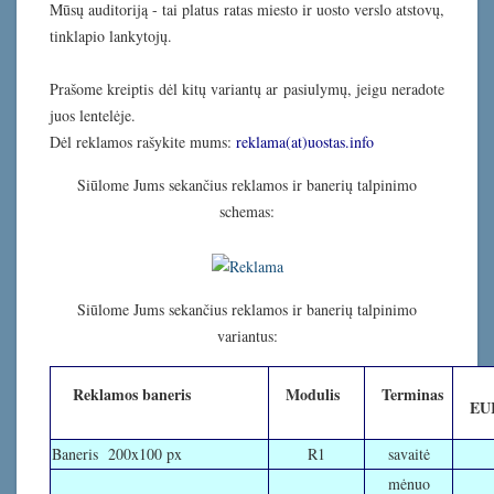
Mūsų auditoriją - tai platus ratas miesto ir uosto verslo atstovų,
tinklapio lankytojų.
Prašome kreiptis dėl kitų variantų ar pasiulymų, jeigu neradote
juos lentelėje.
Dėl reklamos rašykite mums:
reklama(at)uostas.info
Siūlome Jums sekančius reklamos ir banerių talpinimo
schemas:
Siūlome Jums sekančius reklamos ir banerių talpinimo
variantus:
K
Reklamos baneris
Modulis
Terminas
EUR
Baneris 200x100 px
R1
savaitė
mėnuo