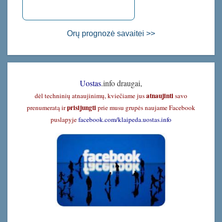
Orų prognozė savaitei >>
Uostas
.info draugai,
atnaujinti
dėl techninių atnaujinimų, kviečiame jus
savo
prisijungti
prenumeratą ir
prie musu grupės naujame Facebook
puslapyje
facebook.com/klaipeda.uostas.info