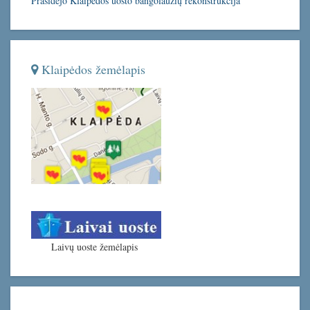
Prasidėjo Klaipėdos uosto bangolaužių rekonstrukcija
Klaipėdos žemėlapis
Laivų uoste žemėlapis