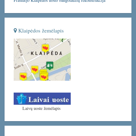
Prasidėjo Klaipėdos uosto bangolaužių rekonstrukcija
Klaipėdos žemėlapis
Laivų uoste žemėlapis