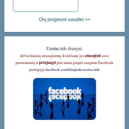
Orų prognozė savaitei >>
Uostas
.info draugai,
atnaujinti
dėl techninių atnaujinimų, kviečiame jus
savo
prisijungti
prenumeratą ir
prie musu grupės naujame Facebook
puslapyje
facebook.com/klaipeda.uostas.info