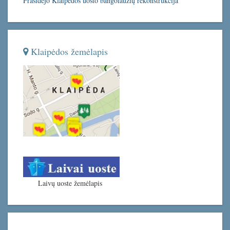
Prasidėjo Klaipėdos uosto bangolaužių rekonstrukcija
Klaipėdos žemėlapis
Laivų uoste žemėlapis