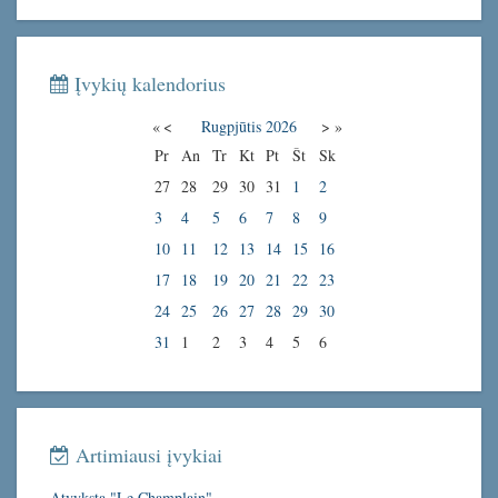
Įvykių kalendorius
«
<
Rugpjūtis
2026
>
»
Pr
An
Tr
Kt
Pt
Št
Sk
27
28
29
30
31
1
2
3
4
5
6
7
8
9
10
11
12
13
14
15
16
17
18
19
20
21
22
23
24
25
26
27
28
29
30
31
1
2
3
4
5
6
Artimiausi įvykiai
Atvyksta "Le Champlain"