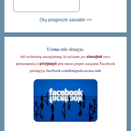
Orų prognozė savaitei >>
Uostas
.info draugai,
atnaujinti
dėl techninių atnaujinimų, kviečiame jus
savo
prisijungti
prenumeratą ir
prie musu grupės naujame Facebook
puslapyje
facebook.com/klaipeda.uostas.info