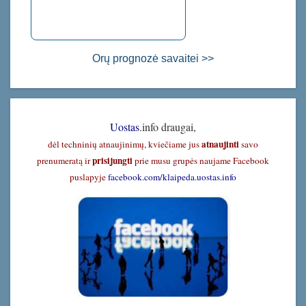
Orų prognozė savaitei >>
Uostas
.info draugai,
atnaujinti
dėl techninių atnaujinimų, kviečiame jus
savo
prisijungti
prenumeratą ir
prie musu grupės naujame Facebook
puslapyje
facebook.com/klaipeda.uostas.info