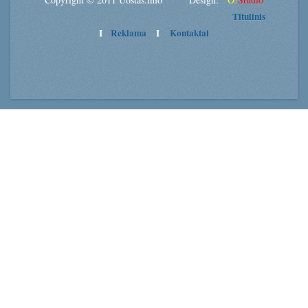
Titulinis
I
Reklama
I
Kontaktai