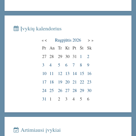
Įvykių kalendorius
«
<
Rugpjūtis
2026
>
»
Pr
An
Tr
Kt
Pt
Št
Sk
27
28
29
30
31
1
2
3
4
5
6
7
8
9
10
11
12
13
14
15
16
17
18
19
20
21
22
23
24
25
26
27
28
29
30
31
1
2
3
4
5
6
Artimiausi įvykiai