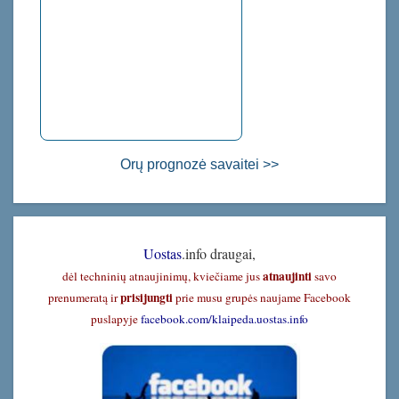
Orų prognozė savaitei >>
Uostas
.info draugai,
atnaujinti
dėl techninių atnaujinimų, kviečiame jus
savo
prisijungti
prenumeratą ir
prie musu grupės naujame Facebook
puslapyje
facebook.com/klaipeda.uostas.info