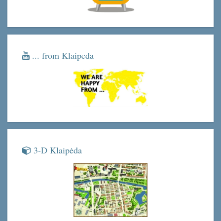
... from Klaipeda
3-D Klaipėda