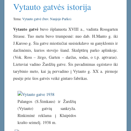
Vytauto gatvės istorija
Tema:
Vytauto gatvė (buv. Naujojo Parko)
Vytauto gatvė
buvo išplanuota XVIII a., vadinta Rossgarten
Strasse. Tuo metu buvo trumpesnė: nuo dab. H.Manto g. iki
J.Karoso g. Šia gatve miestiečiai susisiekdavo su ganyklomis ir
daržinėmis, kurios stovėjo šiand. Skulptūrų parko aplinkoje.
(Vok. Ross – žirgo, Garten – daržas, sodas, o t.p. aptvaras).
Lietuviai vadino Žardžių gatve. Šis pavadinimas egzistavo iki
tarybinio meto, kai ją pervadino į Vytauto g. XX a. pirmoje
pusėje prie šios gatvės veikė gintaro fabrikas.
Palangos (S.Šimkaus) ir Žardžių
(Vytauto) gatvių sankryža.
Rinkiminė reklama į Klaipėdos
krašto seimelį. 1938 m.