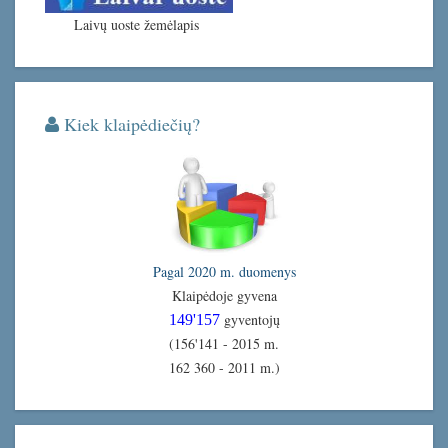
Laivų uoste žemėlapis
Kiek klaipėdiečių?
Pagal 2020 m. duomenys
Klaipėdoje gyvena
gyventojų
149'157
(156'141 - 2015 m.
162 360 - 2011 m.)